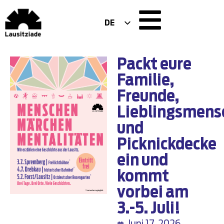
DE
EN
PL
Packt eure
Familie,
Freunde,
Lieblingsmens
und
Picknickdecke
ein und
kommt
vorbei am
3.-5. Juli!