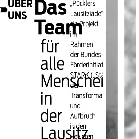
Das
ÜBER
„Pücklers
Lausitziade“
UNS
Team
ein Projekt
im
für
Rahmen
der Bundes-
alle
Förderinitiative
STARK („Stärkung
Menschen
der
in
Transformationsdynami
und
der
Aufbruch
in den
Lausitz
Revieren