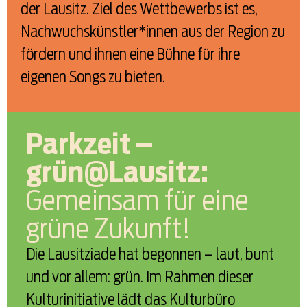
der Lausitz. Ziel des Wettbewerbs ist es,
Nachwuchskünstler*innen aus der Region zu
fördern und ihnen eine Bühne für ihre
eigenen Songs zu bieten.
Parkzeit –
grün@Lausitz:
Gemeinsam für eine
grüne Zukunft!
Die Lausitziade hat begonnen – laut, bunt
und vor allem: grün. Im Rahmen dieser
Kulturinitiative lädt das Kulturbüro