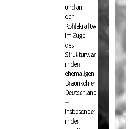
und an
den
Kohlekraftwerkstandorte
im Zuge
des
Strukturwandels
in den
ehemaligen
Braunkohleregionen
Deutschlands
–
insbesondere
in der