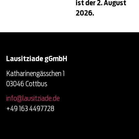
ist der 2. August
2026.
Lausitziade gGmbH
Katharinengässchen 1
03046 Cottbus
info@lausitziade.de
+49 163 4497728