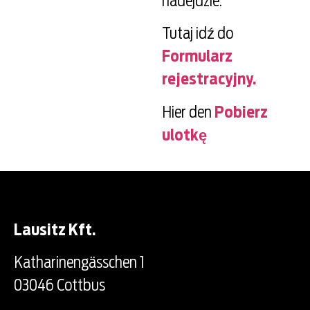
nadejdzie.
Tutaj idź do
Formularz
rejestracyjny.
Hier den
Pobierz
ulotkę
Lausitz Kft.
Katharinengässchen 1
03046 Cottbus