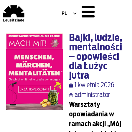
PL
DE
EN
Bajki, ludzie,
mentalności
– opowieści
dla Łużyc
jutra
1 kwietnia 2026
administrator
Warsztaty
opowiadania w
ramach akcji „Mój