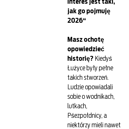
interes jest taki,
jak go pojmuję
2026“
Masz ochotę
opowiedzieć
historię?
Kiedyś
Łużyce były pełne
takich stworzeń.
Ludzie opowiadali
sobie o wodnikach,
lutkach,
Pśezpołdnicy, a
niektórzy mieli nawet