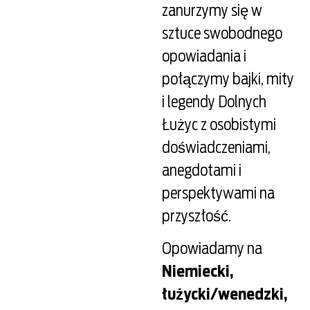
zanurzymy się w
sztuce swobodnego
opowiadania i
połączymy bajki, mity
i legendy Dolnych
Łużyc z osobistymi
doświadczeniami,
anegdotami i
perspektywami na
przyszłość.
Opowiadamy na
Niemiecki,
łużycki/wenedzki,